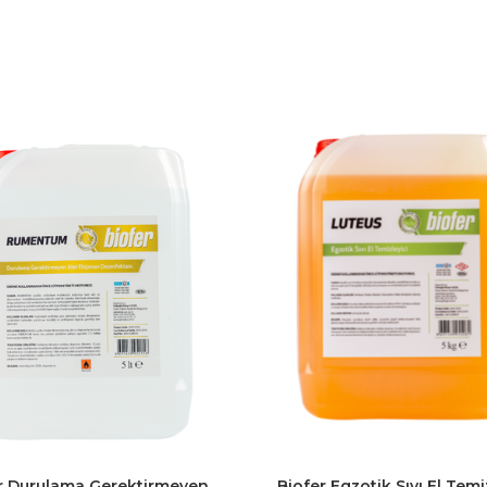
r Durulama Gerektirmeyen
Biofer Egzotik Sıvı El Temi