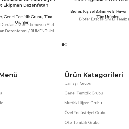
et Ekipman Dezenfetanı
Biofer
,
Kişisel Bakım ve El Hijyeni
er
,
Genel Temizlik Grubu
,
Tüm
Tüm Ürünler
Biofer Egzotik Sıvı El Temizle
Ürünler
r Durulama Gerektirmeyen Alet
man Dezenfetanı / RUMENTUM
ı Menü
Ürün Kategorileri
Çamaşır Grubu
da
Genel Temizlik Grubu
iz
Mutfak Hijyen Grubu
Özel Endüstriyel Grubu
Oto Temizlik Grubu