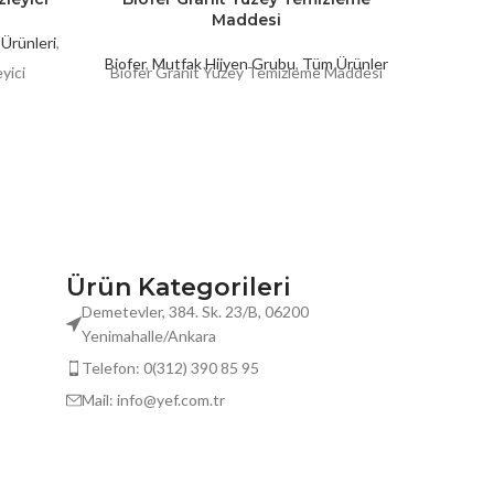
Maddesi
 Ürünleri
,
Biofer
,
Mutfak Hijyen Grubu
,
Tüm Ürünler
Biofer
,
yici
Biofer Granit Yüzey Temizleme Maddesi
Biofe
Ürün Kategorileri
Demetevler, 384. Sk. 23/B, 06200
Yenimahalle/Ankara
Telefon: 0(312) 390 85 95
Mail:
info@yef.com.tr