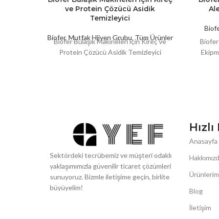
ve Protein Çözücü Asidik
Al
Temizleyici
Biof
Biofer
,
Mutfak Hijyen Grubu
,
Tüm Ürünler
Biofer Bulaşık Makineleri için Kireç ve
Biofe
Protein Çözücü Asidik Temizleyici
Ekip
Hızl
Anasayfa
Sektördeki tecrübemiz ve müşteri odaklı
Hakkımız
yaklaşımımızla güvenilir ticaret çözümleri
Ürünlerim
sunuyoruz. Bizmle iletişime geçin, birlite
büyüyelim!
Blog
İletişim