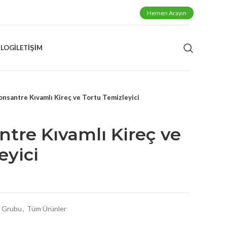
Hemen Arayın
BLOG
İLETIŞIM
onsantre Kıvamlı Kireç ve Tortu Temizleyici
ntre Kıvamlı Kireç ve
eyici
t
k Grubu
,
Tüm Ürünler