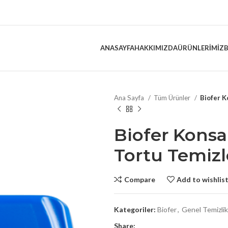
ANASAYFA
HAKKIMIZDA
ÜRÜNLERIMIZ
Ana Sayfa
Tüm Ürünler
Biofer K
Biofer Konsa
Tortu Temizl
Compare
Add to wishlis
Kategoriler:
Biofer
,
Genel Temizli
Share: