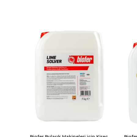
Biofer Bulaşık Makineleri için Kireç
Biofe