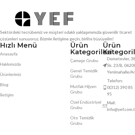
Sektördeki tecrübemiz ve müşteri odaklı yaklaşımımızla güvenilir ticaret
çözümleri sunuyoruz. Bizmle iletişime geçin, birlite büyüyelim!
Hızlı Menü
Ürün
Ürün
Kategorileri
Kategoril
Anasayfa
Demetevler, 38
Çamaşır Grubu
Hakkımızda
Sk. 23/B, 0620
Genel Temizlik
Yenimahalle/A
Ürünlerimiz
Grubu
Telefon:
Blog
Mutfak Hijyen
0(312) 390 85
Grubu
95
İletişim
Özel Endüstriyel
Mail:
Grubu
info@yef.com.t
Oto Temizlik
Grubu