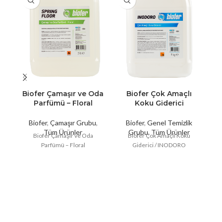
Biofer Çamaşır ve Oda
Biofer Çok Amaçlı
Parfümü – Floral
Koku Giderici
E
Biofer
,
Çamaşır Grubu
,
Biofer
,
Genel Temizlik
Tüm Ürünler
Grubu
,
Tüm Ürünler
Biofer Çamaşır ve Oda
Biofer Çok Amaçlı Koku
Parfümü – Floral
Giderici / INODORO
G