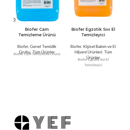
Biofer Cam
Biofer Egzotik Sıvı El
Temizleme Ürünü
Temizleyici
Biofer
,
Genel Temizlik
Biofer
,
Kişisel Bakım ve El
Bi
Grubu
,
Tüm Ürünler
Hijyeni Ürünleri
,
Tüm
Biofer Cam Temizleme Ürünü
Ürünler
Biofer Egzotik Sıvı El
Temizleyici