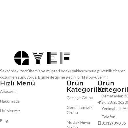
Sektördeki tecrübemiz ve müşteri odaklı yaklaşımımızla güvenilir ticaret
çözümleri sunuyoruz. Bizmle iletişime geçin, birlite büyüyelim!
Hızlı Menü
Ürün
Ürün
Kategorileri
Kategoril
Anasayfa
Demetevler, 38
Çamaşır Grubu
Hakkımızda
Sk. 23/B, 0620
Genel Temizlik
Yenimahalle/A
Ürünlerimiz
Grubu
Telefon:
Blog
Mutfak Hijyen
0(312) 390 85
Grubu